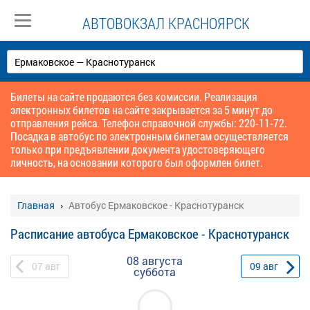
АВТОВОКЗАЛ КРАСНОЯРСК
Билеты на сайте продаются без комиссии. Реализация
электронных билетов на сайте закрывается за 5 минут до
отправления рейса. Телефон справочной службы: 220-11-72.
Посадка в автобус по электронным билетам осуществляется
только при предъявлении документа удостоверяющего
личность, на основании которого был оформлен билет.
Главная
Автобус Ермаковское - Краснотуранск
Расписание автобуса Ермаковское - Краснотуранск
08 августа
07
авг
09
авг
суббота