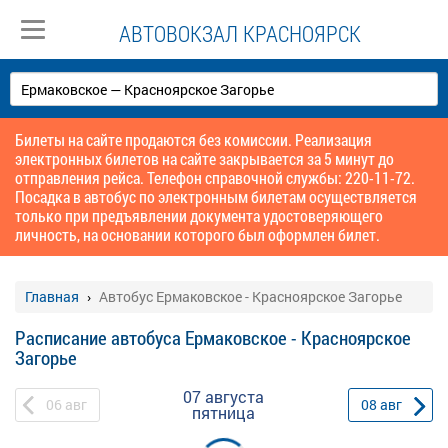
АВТОВОКЗАЛ КРАСНОЯРСК
Билеты на сайте продаются без комиссии. Реализация
электронных билетов на сайте закрывается за 5 минут до
отправления рейса. Телефон справочной службы: 220-11-72.
Посадка в автобус по электронным билетам осуществляется
только при предъявлении документа удостоверяющего
личность, на основании которого был оформлен билет.
Главная
Автобус Ермаковское - Красноярское Загорье
Расписание автобуса Ермаковское - Красноярское
Загорье
07 августа
06
авг
08
авг
пятница