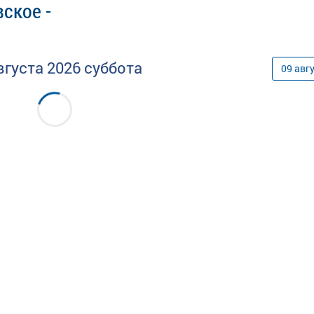
ское -
вгуста
2026
суббота
09
авг