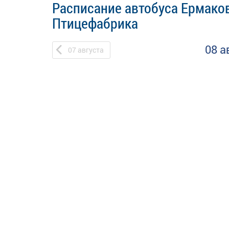
Расписание автобуса Ермаков
Птицефабрика
08 а
07
августа