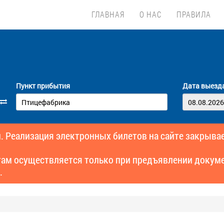
ГЛАВНАЯ
О НАС
ПРАВИЛА
Пункт прибытия
Дата выезд
. Реализация электронных билетов на сайте закрывае
там осуществляется только при предъявлении докуме
.