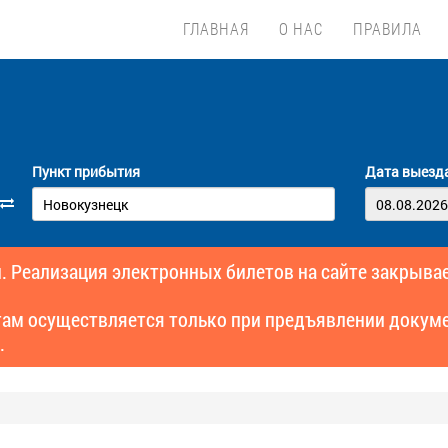
ГЛАВНАЯ
О НАС
ПРАВИЛА
Пункт прибытия
Дата выезд
. Реализация электронных билетов на сайте закрывае
там осуществляется только при предъявлении докуме
.