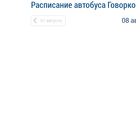
Расписание автобуса Говорко
08 а
07
августа