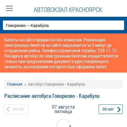
АВТОВОКЗАЛ КРАСНОЯРСК
Билеты на сайте продаются без комиссии. Реализация
электронных билетов на сайте закрывается за 5 минут до
отправления рейса. Телефон справочной службы: 220-11-72.
Посадка в автобус по электронным билетам осуществляется
только при предъявлении документа удостоверяющего
личность, на основании которого был оформлен билет.
Главная
Автобус Говорково - Карабула
Расписание автобуса Говорково - Карабула
07 августа
06
авг
08
авг
пятница