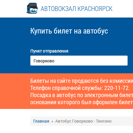
АВТОВОКЗАЛ КРАСНОЯРСК
Купить билет
на автобус
Пункт отправления
Билеты на сайте продаются без комиссии
Телефон справочной службы: 220-11-72.
Посадка в автобус по электронным биле
основании которого был оформлен билет
Главная
Автобус Говорково - Тингино