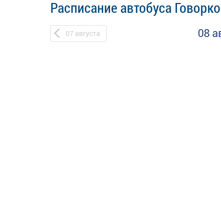
Расписание автобуса Говорко
08 а
07
августа