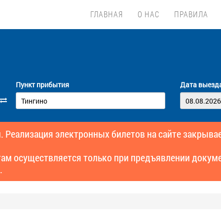
ГЛАВНАЯ
О НАС
ПРАВИЛА
Пункт прибытия
Дата выезд
. Реализация электронных билетов на сайте закрывае
там осуществляется только при предъявлении докуме
.