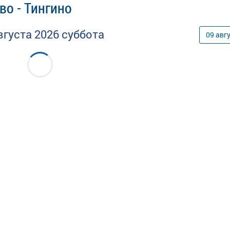
во - Тингино
вгуста
2026
суббота
09
авг