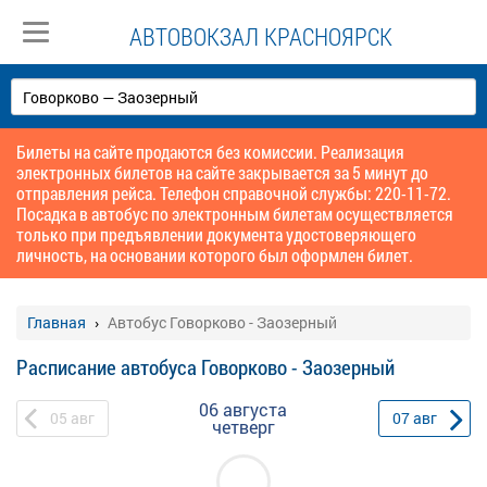
АВТОВОКЗАЛ КРАСНОЯРСК
Билеты на сайте продаются без комиссии. Реализация
электронных билетов на сайте закрывается за 5 минут до
отправления рейса. Телефон справочной службы: 220-11-72.
Посадка в автобус по электронным билетам осуществляется
только при предъявлении документа удостоверяющего
личность, на основании которого был оформлен билет.
Главная
Автобус Говорково - Заозерный
Расписание автобуса Говорково - Заозерный
06 августа
05
авг
07
авг
четверг