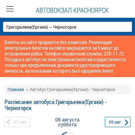
АВТОВОКЗАЛ КРАСНОЯРСК
Билеты на сайте продаются без комиссии. Реализация
электронных билетов на сайте закрывается за 5 минут до
отправления рейса. Телефон справочной службы: 220-11-72.
Посадка в автобус по электронным билетам осуществляется
только при предъявлении документа удостоверяющего
личность, на основании которого был оформлен билет.
Главная
Автобус Григорьевка(Ергаки) - Черногорск
Расписание автобуса Григорьевка(Ергаки) -
Черногорск
08 августа
07
авг
09
авг
суббота