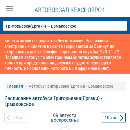
АВТОВОКЗАЛ КРАСНОЯРСК
Билеты на сайте продаются без комиссии. Реализация
электронных билетов на сайте закрывается за 5 минут до
отправления рейса. Телефон справочной службы: 220-11-72.
Посадка в автобус по электронным билетам осуществляется
только при предъявлении документа удостоверяющего
личность, на основании которого был оформлен билет.
Главная
Автобус Григорьевка(Ергаки) - Ермаковское
Расписание автобуса Григорьевка(Ергаки) -
Ермаковское
09 августа
08
авг
10
авг
воскресенье