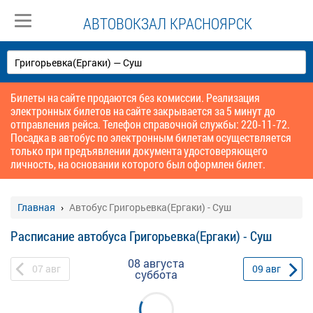
АВТОВОКЗАЛ КРАСНОЯРСК
Билеты на сайте продаются без комиссии. Реализация
электронных билетов на сайте закрывается за 5 минут до
отправления рейса. Телефон справочной службы: 220-11-72.
Посадка в автобус по электронным билетам осуществляется
только при предъявлении документа удостоверяющего
личность, на основании которого был оформлен билет.
Главная
Автобус Григорьевка(Ергаки) - Суш
Расписание автобуса Григорьевка(Ергаки) - Суш
08 августа
07
авг
09
авг
суббота