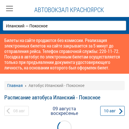
АВТОВОКЗАЛ КРАСНОЯРСК
Билеты на сайте продаются без комиссии. Реализация
электронных билетов на сайте закрывается за 5 минут до
отправления рейса. Телефон справочной службы: 220-11-72.
Посадка в автобус по электронным билетам осуществляется
только при предъявлении документа удостоверяющего
личность, на основании которого был оформлен билет.
Главная
Автобус Иланский - Покосное
Расписание автобуса Иланский - Покосное
09 августа
08
авг
10
авг
воскресенье