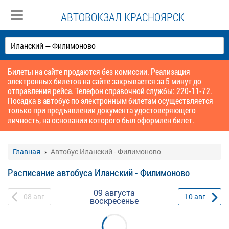
АВТОВОКЗАЛ КРАСНОЯРСК
Билеты на сайте продаются без комиссии. Реализация
электронных билетов на сайте закрывается за 5 минут до
отправления рейса. Телефон справочной службы: 220-11-72.
Посадка в автобус по электронным билетам осуществляется
только при предъявлении документа удостоверяющего
личность, на основании которого был оформлен билет.
Главная
Автобус Иланский - Филимоново
Расписание автобуса Иланский - Филимоново
09 августа
08
авг
10
авг
воскресенье