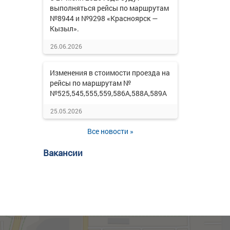
выполняться рейсы по маршрутам
№8944 и №9298 «Красноярск —
Кызыл».
26.06.2026
Изменения в стоимости проезда на
рейсы по маршрутам №
№525,545,555,559,586А,588А,589А
25.05.2026
Все новости »
Вакансии