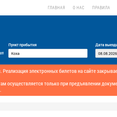
ГЛАВНАЯ
О НАС
ПРАВИЛА
Пункт прибытия
Дата выезд
. Реализация электронных билетов на сайте закрывае
там осуществляется только при предъявлении докуме
.