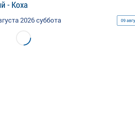
й - Коха
вгуста
2026
суббота
09
авг