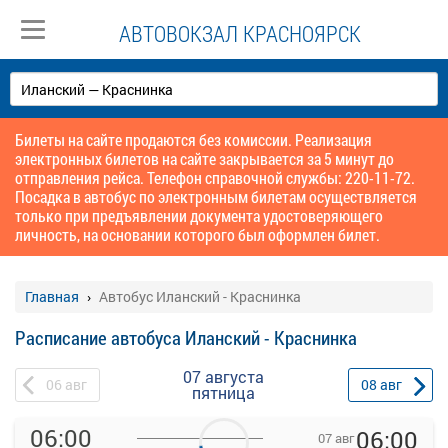
АВТОВОКЗАЛ КРАСНОЯРСК
Билеты на сайте продаются без комиссии. Реализация
электронных билетов на сайте закрывается за 5 минут до
отправления рейса. Телефон справочной службы: 220-11-72.
Посадка в автобус по электронным билетам осуществляется
только при предъявлении документа удостоверяющего
личность, на основании которого был оформлен билет.
Главная
Автобус Иланский - Краснинка
Расписание автобуса Иланский - Краснинка
07 августа
06
авг
08
авг
пятница
06:00
06:00
07 авг