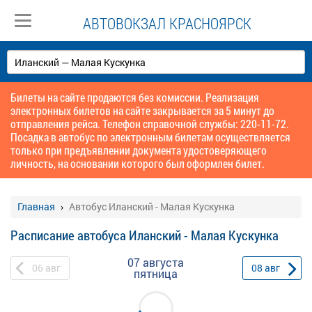
АВТОВОКЗАЛ КРАСНОЯРСК
Билеты на сайте продаются без комиссии. Реализация
электронных билетов на сайте закрывается за 5 минут до
отправления рейса. Телефон справочной службы: 220-11-72.
Посадка в автобус по электронным билетам осуществляется
только при предъявлении документа удостоверяющего
личность, на основании которого был оформлен билет.
Главная
Автобус Иланский - Малая Кускунка
Расписание автобуса Иланский - Малая Кускунка
07 августа
06
авг
08
авг
пятница