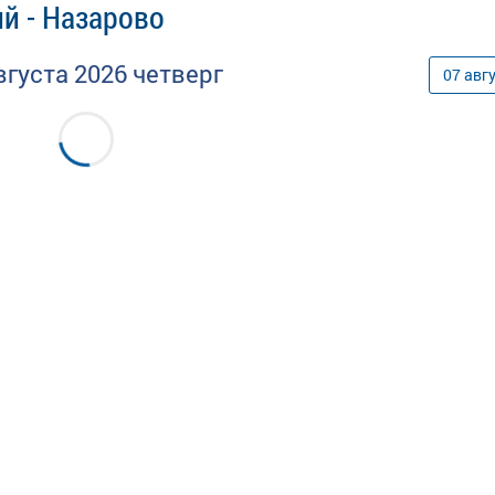
й - Назарово
вгуста
2026
четверг
07
авг