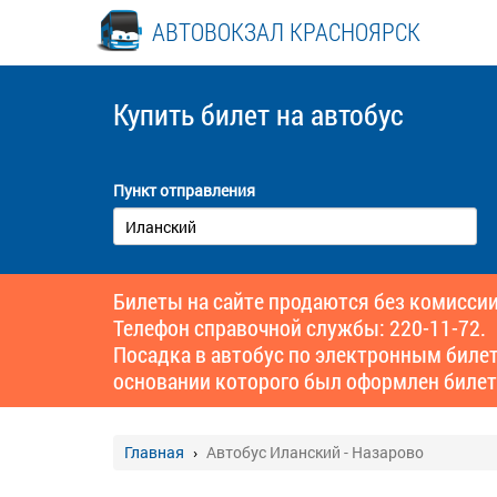
АВТОВОКЗАЛ КРАСНОЯРСК
Купить билет
на автобус
Пункт отправления
Билеты на сайте продаются без комиссии
Телефон справочной службы: 220-11-72.
Посадка в автобус по электронным биле
основании которого был оформлен билет
Главная
Автобус Иланский - Назарово