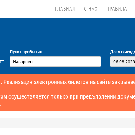
ГЛАВНАЯ
О НАС
ПРАВИЛА
Пункт прибытия
Дата выезд
. Реализация электронных билетов на сайте закрывае
там осуществляется только при предъявлении докуме
.