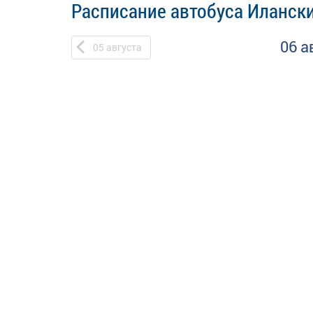
Расписание автобуса Илански
06 а
05
августа