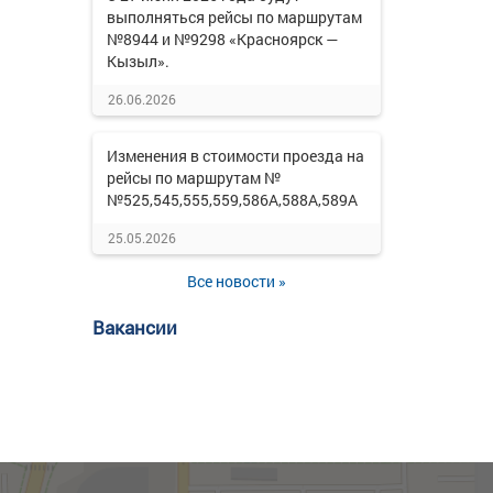
выполняться рейсы по маршрутам
№8944 и №9298 «Красноярск —
Кызыл».
26.06.2026
Изменения в стоимости проезда на
рейсы по маршрутам №
№525,545,555,559,586А,588А,589А
25.05.2026
Все новости »
Вакансии