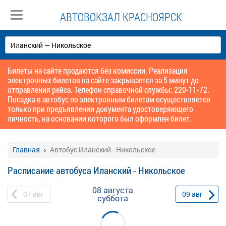
АВТОВОКЗАЛ КРАСНОЯРСК
Билеты на сайте продаются без комиссии. Реализация
электронных билетов на сайте закрывается за 5 минут до
отправления рейса. Телефон справочной службы: 220-11-72.
Посадка в автобус по электронным билетам осуществляется
только при предъявлении документа удостоверяющего
личность, на основании которого был оформлен билет.
Главная
Автобус Иланский - Никольское
Расписание автобуса Иланский - Никольское
08 августа
07
авг
09
авг
суббота