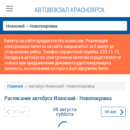
АВТОВОКЗАЛ КРАСНОЯРСК
Билеты на сайте продаются без комиссии. Реализация
электронных билетов на сайте закрывается за 5 минут до
отправления рейса. Телефон справочной службы: 220-11-72.
Посадка в автобус по электронным билетам осуществляется
только при предъявлении документа удостоверяющего
личность, на основании которого был оформлен билет.
Главная
Автобус Иланский - Новопокровка
Расписание автобуса Иланский - Новопокровка
08 августа
07
авг
09
авг
суббота