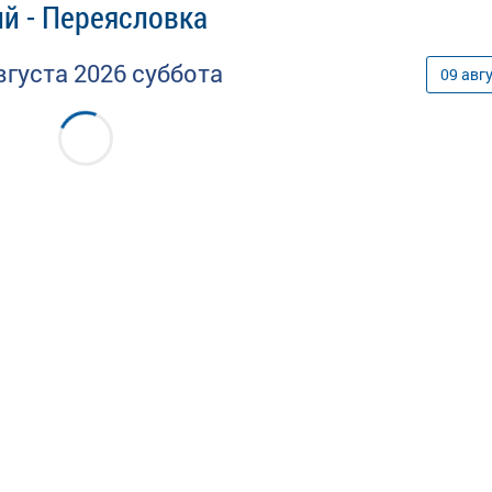
й - Переясловка
вгуста
2026
суббота
09
авг