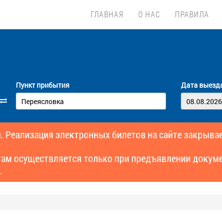
ГЛАВНАЯ
О НАС
ПРАВИЛА
Пункт прибытия
Дата выезд
. Реализация электронных билетов на сайте закрывае
там осуществляется только при предъявлении докуме
.