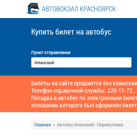
АВТОВОКЗАЛ КРАСНОЯРСК
Купить билет
на автобус
Пункт отправления
Билеты на сайте продаются без комиссии
Телефон справочной службы: 220-11-72.
Посадка в автобус по электронным биле
основании которого был оформлен билет
Главная
Автобус Иланский - Переясловка