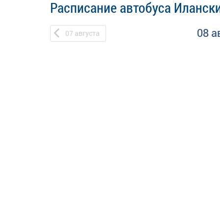
Расписание автобуса Илански
08 а
07
августа