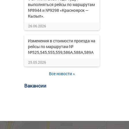
выполняться рейсы по маршрутам
№8944 и №9298 «Красноярск —
Кызыл».
26.06.2026
Изменения в стоимости проезда на
рейсы по маршрутам №
№525,545,555,559,586А,588А,589А
25.05.2026
Все новости »
Вакансии