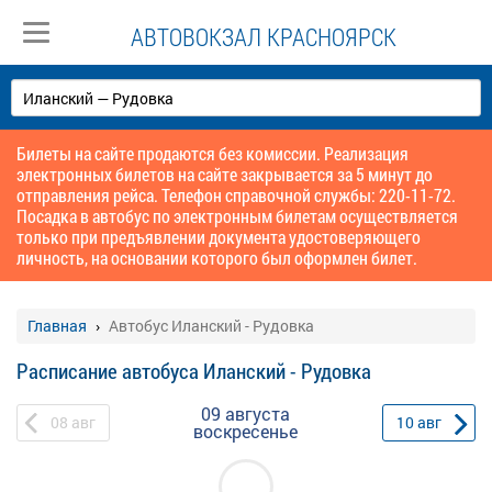
АВТОВОКЗАЛ КРАСНОЯРСК
Билеты на сайте продаются без комиссии. Реализация
электронных билетов на сайте закрывается за 5 минут до
отправления рейса. Телефон справочной службы: 220-11-72.
Посадка в автобус по электронным билетам осуществляется
только при предъявлении документа удостоверяющего
личность, на основании которого был оформлен билет.
Главная
Автобус Иланский - Рудовка
Расписание автобуса Иланский - Рудовка
09 августа
08
авг
10
авг
воскресенье