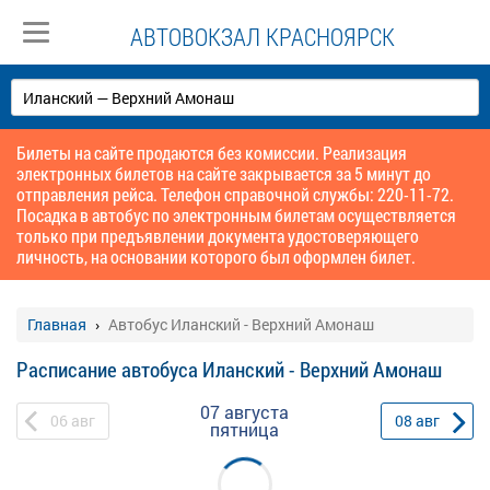
АВТОВОКЗАЛ КРАСНОЯРСК
Билеты на сайте продаются без комиссии. Реализация
электронных билетов на сайте закрывается за 5 минут до
отправления рейса. Телефон справочной службы: 220-11-72.
Посадка в автобус по электронным билетам осуществляется
только при предъявлении документа удостоверяющего
личность, на основании которого был оформлен билет.
Главная
Автобус Иланский - Верхний Амонаш
Расписание автобуса Иланский - Верхний Амонаш
07 августа
06
авг
08
авг
пятница