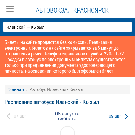
АВТОВОКЗАЛ КРАСНОЯРСК
Билеты на сайте продаются без комиссии. Реализация
электронных билетов на сайте закрывается за 5 минут до
отправления рейса. Телефон справочной службы: 220-11-72.
Посадка в автобус по электронным билетам осуществляется
только при предъявлении документа удостоверяющего
личность, на основании которого был оформлен билет.
Главная
Автобус Иланский - Кызыл
Расписание автобуса Иланский - Кызыл
08 августа
07
авг
09
авг
суббота