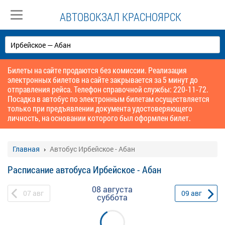
АВТОВОКЗАЛ КРАСНОЯРСК
Билеты на сайте продаются без комиссии. Реализация
электронных билетов на сайте закрывается за 5 минут до
отправления рейса. Телефон справочной службы: 220-11-72.
Посадка в автобус по электронным билетам осуществляется
только при предъявлении документа удостоверяющего
личность, на основании которого был оформлен билет.
Главная
Автобус Ирбейское - Абан
Расписание автобуса Ирбейское - Абан
08 августа
07
авг
09
авг
суббота