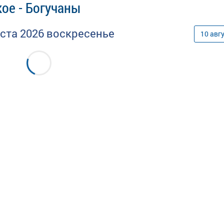
ое - Богучаны
уста
2026
воскресенье
10
авг