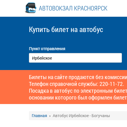
АВТОВОКЗАЛ КРАСНОЯРСК
Купить билет
на автобус
Пункт отправления
Билеты на сайте продаются без комиссии
Телефон справочной службы: 220-11-72.
Посадка в автобус по электронным биле
основании которого был оформлен билет
Главная
Автобус Ирбейское - Богучаны