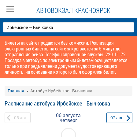
АВТОВОКЗАЛ КРАСНОЯРСК
Билеты на сайте продаются без комиссии. Реализация
электронных билетов на сайте закрывается за 5 минут до
отправления рейса. Телефон справочной службы: 220-11-72.
Посадка в автобус по электронным билетам осуществляется
только при предъявлении документа удостоверяющего
личность, на основании которого был оформлен билет.
Главная
Автобус Ирбейское - Бычковка
Расписание автобуса Ирбейское - Бычковка
06 августа
05
авг
07
авг
четверг