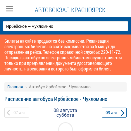
АВТОВОКЗАЛ КРАСНОЯРСК
Билеты на сайте продаются без комиссии. Реализация
электронных билетов на сайте закрывается за 5 минут до
отправления рейса. Телефон справочной службы: 220-11-72.
Посадка в автобус по электронным билетам осуществляется
только при предъявлении документа удостоверяющего
личность, на основании которого был оформлен билет.
Главная
Автобус Ирбейское - Чухломино
Расписание автобуса Ирбейское - Чухломино
08 августа
07
авг
09
авг
суббота