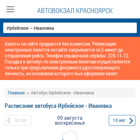
АВТОВОКЗАЛ КРАСНОЯРСК
Билеты на сайте продаются без комиссии. Реализация
электронных билетов на сайте закрывается за 5 минут до
отправления рейса. Телефон справочной службы: 220-11-72.
Посадка в автобус по электронным билетам осуществляется
только при предъявлении документа удостоверяющего
личность, на основании которого был оформлен билет.
Главная
Автобус Ирбейское - Ивановка
Расписание автобуса Ирбейское - Ивановка
09 августа
08
авг
10
авг
воскресенье