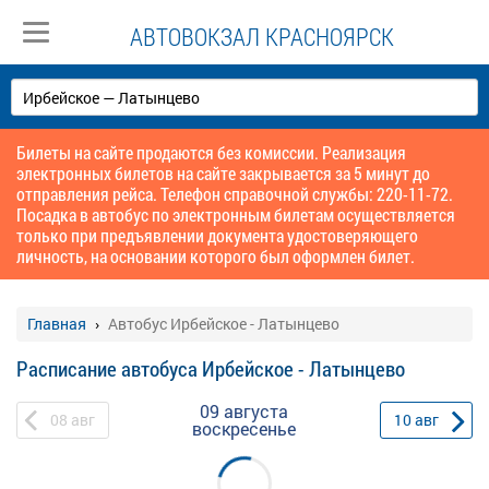
АВТОВОКЗАЛ КРАСНОЯРСК
Билеты на сайте продаются без комиссии. Реализация
электронных билетов на сайте закрывается за 5 минут до
отправления рейса. Телефон справочной службы: 220-11-72.
Посадка в автобус по электронным билетам осуществляется
только при предъявлении документа удостоверяющего
личность, на основании которого был оформлен билет.
Главная
Автобус Ирбейское - Латынцево
Расписание автобуса Ирбейское - Латынцево
09 августа
08
авг
10
авг
воскресенье