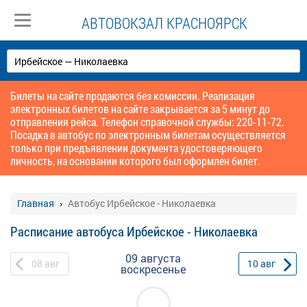
АВТОВОКЗАЛ КРАСНОЯРСК
Билеты на сайте продаются без комиссии. Реализация
электронных билетов на сайте закрывается за 5 минут до
отправления рейса. Телефон справочной службы: 220-11-72.
Посадка в автобус по электронным билетам осуществляется
только при предъявлении документа удостоверяющего
личность, на основании которого был оформлен билет.
Главная
Автобус Ирбейское - Николаевка
Расписание автобуса Ирбейское - Николаевка
09 августа
08
авг
10
авг
воскресенье