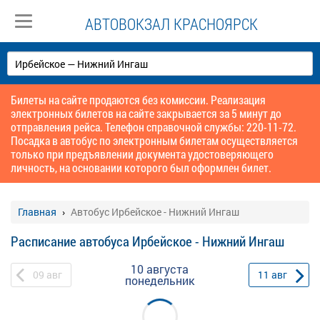
АВТОВОКЗАЛ КРАСНОЯРСК
Билеты на сайте продаются без комиссии. Реализация
электронных билетов на сайте закрывается за 5 минут до
отправления рейса. Телефон справочной службы: 220-11-72.
Посадка в автобус по электронным билетам осуществляется
только при предъявлении документа удостоверяющего
личность, на основании которого был оформлен билет.
Главная
Автобус Ирбейское - Нижний Ингаш
Расписание автобуса Ирбейское - Нижний Ингаш
10 августа
09
авг
11
авг
понедельник