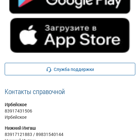
Служба поддержки
Контакты справочной
Ирбейское
83917431506
Ирбейское
Нижний Ингаш
83917121883 / 89831540144