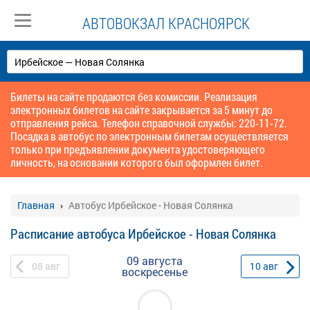
АВТОВОКЗАЛ КРАСНОЯРСК
Билеты на сайте продаются без комиссии. Реализация
электронных билетов на сайте закрывается за 5 минут до
отправления рейса. Телефон справочной службы: 220-11-72.
Посадка в автобус по электронным билетам осуществляется
только при предъявлении документа удостоверяющего
личность, на основании которого был оформлен билет.
Главная
Автобус Ирбейское - Новая Солянка
Расписание автобуса Ирбейское - Новая Солянка
09 августа
08
авг
10
авг
воскресенье