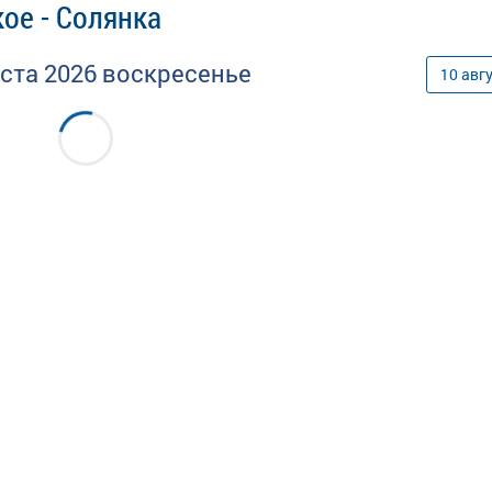
ое - Солянка
уста
2026
воскресенье
10
авг