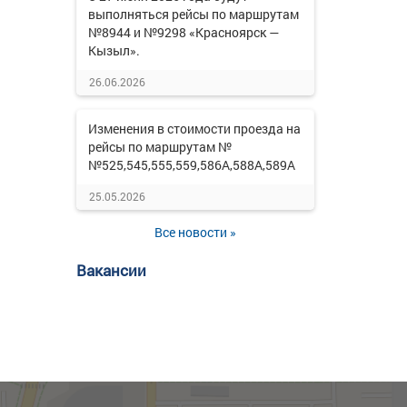
выполняться рейсы по маршрутам
№8944 и №9298 «Красноярск —
Кызыл».
26.06.2026
Изменения в стоимости проезда на
рейсы по маршрутам №
№525,545,555,559,586А,588А,589А
25.05.2026
Все новости »
Вакансии