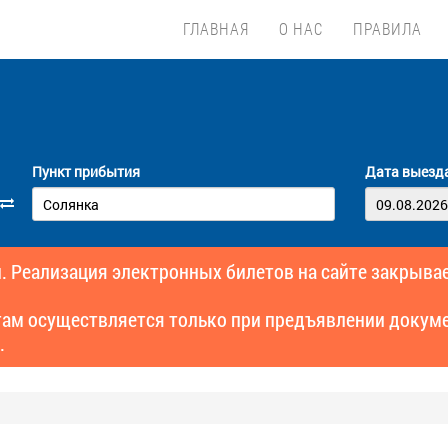
ГЛАВНАЯ
О НАС
ПРАВИЛА
Пункт прибытия
Дата выезд
. Реализация электронных билетов на сайте закрывае
там осуществляется только при предъявлении докуме
.