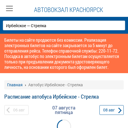
АВТОВОКЗАЛ КРАСНОЯРСК
Билеты на сайте продаются без комиссии. Реализация
электронных билетов на сайте закрывается за 5 минут до
отправления рейса. Телефон справочной службы: 220-11-72.
Посадка в автобус по электронным билетам осуществляется
только при предъявлении документа удостоверяющего
личность, на основании которого был оформлен билет.
Главная
Автобус Ирбейское - Стрелка
Расписание автобуса Ирбейское - Стрелка
07 августа
06
авг
08
авг
пятница