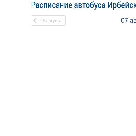
Расписание автобуса Ирбейск
07 а
06
августа