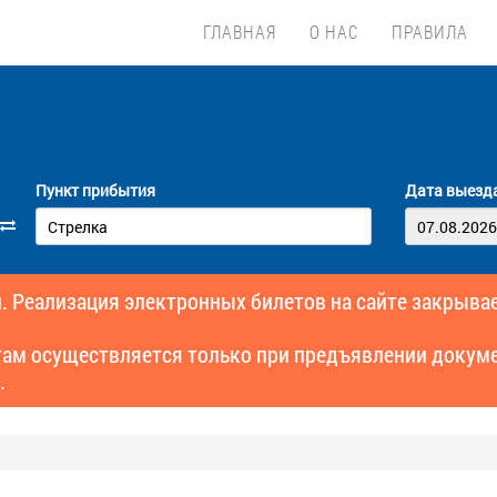
ГЛАВНАЯ
О НАС
ПРАВИЛА
Пункт прибытия
Дата выезд
. Реализация электронных билетов на сайте закрывае
там осуществляется только при предъявлении докуме
.