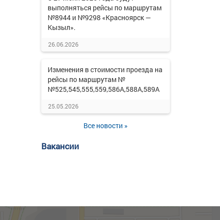
выполняться рейсы по маршрутам
№8944 и №9298 «Красноярск —
Кызыл».
26.06.2026
Изменения в стоимости проезда на
рейсы по маршрутам №
№525,545,555,559,586А,588А,589А
25.05.2026
Все новости »
Вакансии