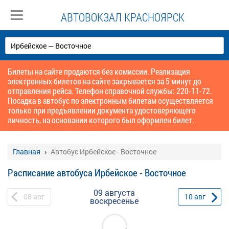
АВТОВОКЗАЛ КРАСНОЯРСК
Билеты на сайте продаются без комиссии. Реализация
электронных билетов на сайте закрывается за 5 минут до
отправления рейса. Телефон справочной службы: 220-11-72.
Посадка в автобус по электронным билетам осуществляется
только при предъявлении документа удостоверяющего
личность, на основании которого был оформлен билет.
Главная
Автобус Ирбейское - Восточное
Расписание автобуса Ирбейское - Восточное
09 августа
08
авг
10
авг
воскресенье