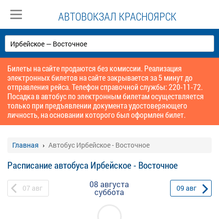
АВТОВОКЗАЛ КРАСНОЯРСК
Билеты на сайте продаются без комиссии. Реализация
электронных билетов на сайте закрывается за 5 минут до
отправления рейса. Телефон справочной службы: 220-11-72.
Посадка в автобус по электронным билетам осуществляется
только при предъявлении документа удостоверяющего
личность, на основании которого был оформлен билет.
Главная
Автобус Ирбейское - Восточное
Расписание автобуса Ирбейское - Восточное
08 августа
07
авг
09
авг
суббота