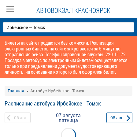
АВТОВОКЗАЛ КРАСНОЯРСК
Билеты на сайте продаются без комиссии. Реализация
электронных билетов на сайте закрывается за 5 минут до
отправления рейса. Телефон справочной службы: 220-11-72.
Посадка в автобус по электронным билетам осуществляется
только при предъявлении документа удостоверяющего
личность, на основании которого был оформлен билет.
Главная
Автобус Ирбейское - Томск
Расписание автобуса Ирбейское - Томск
07 августа
06
авг
08
авг
пятница