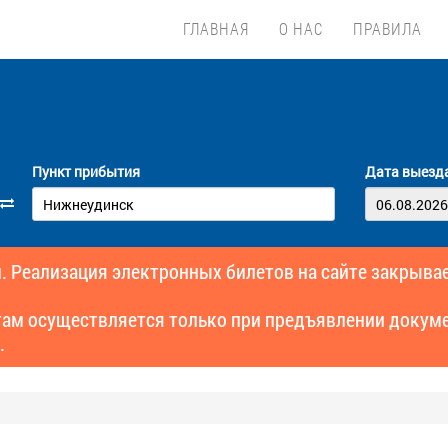
ГЛАВНАЯ
О НАС
ПРАВИЛА
Пункт прибытия
Дата выезд
. Реализация электронных билетов на сайте закрывае
там осуществляется только при предъявлении докуме
.