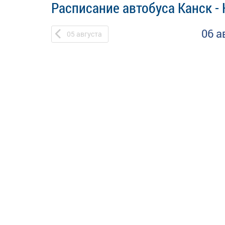
Расписание автобуса Канск -
06 а
05
августа