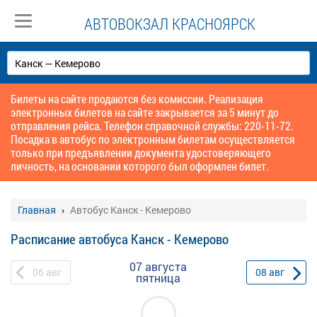
АВТОВОКЗАЛ КРАСНОЯРСК
Билеты на сайте продаются без комиссии. Реализация
электронных билетов на сайте закрывается за 5 минут до
отправления рейса. Телефон справочной службы: 220-11-72.
Посадка в автобус по электронным билетам осуществляется
только при предъявлении документа удостоверяющего
личность, на основании которого был оформлен билет.
Главная
Автобус Канск - Кемерово
Расписание автобуса Канск - Кемерово
07 августа
06
авг
08
авг
пятница