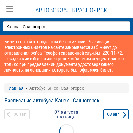
АВТОВОКЗАЛ КРАСНОЯРСК
Билеты на сайте продаются без комиссии. Реализация
электронных билетов на сайте закрывается за 5 минут до
отправления рейса. Телефон справочной службы: 220-11-72.
Посадка в автобус по электронным билетам осуществляется
только при предъявлении документа удостоверяющего
личность, на основании которого был оформлен билет.
Главная
Автобус Канск - Саяногорск
Расписание автобуса Канск - Саяногорск
07 августа
06
авг
08
авг
пятница