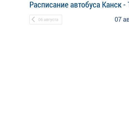
Расписание автобуса Канск - 
07 а
06
августа