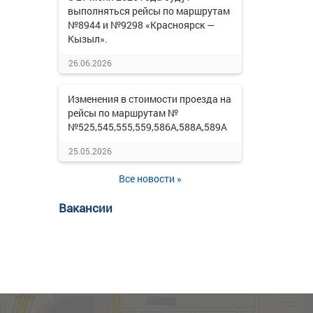
выполняться рейсы по маршрутам
№8944 и №9298 «Красноярск —
Кызыл».
26.06.2026
Изменения в стоимости проезда на
рейсы по маршрутам №
№525,545,555,559,586А,588А,589А
25.05.2026
Все новости »
Вакансии