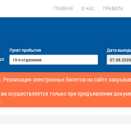
ГЛАВНАЯ
О НАС
ПРАВИЛА
Пункт прибытия
Дата выезд
. Реализация электронных билетов на сайте закрывае
там осуществляется только при предъявлении докуме
.