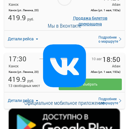
Канск
Абан
Канск (ул. Ленина, 20)
Абан (ул. 1 мая, 193а)
419.9
Продажа билетов
руб.
прекращена
Мы в Вконтакте
Подробнее
Детали рейса
о маршруте
17:30
18:50
10 авг
Канск
Абан
Канск (ул. Ленина, 20)
Абан (ул. 1 мая, 193а)
419.9
руб.
Выбрать
13 свободных мест
Подробнее
Детали рейса
Официальное мобильное приложение
о маршруте