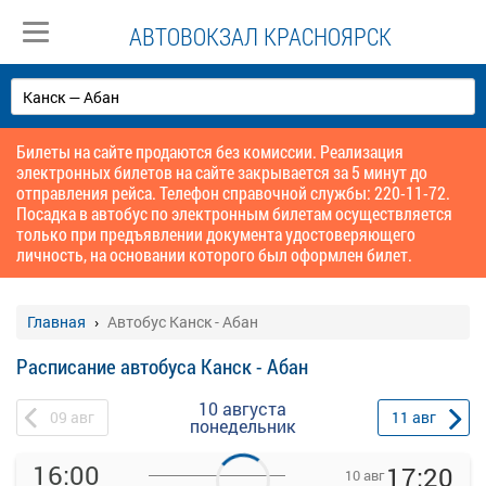
АВТОВОКЗАЛ КРАСНОЯРСК
Билеты на сайте продаются без комиссии. Реализация
электронных билетов на сайте закрывается за 5 минут до
отправления рейса. Телефон справочной службы: 220-11-72.
Посадка в автобус по электронным билетам осуществляется
только при предъявлении документа удостоверяющего
личность, на основании которого был оформлен билет.
Главная
Автобус Канск - Абан
Расписание автобуса Канск - Абан
10 августа
09
авг
11
авг
понедельник
16:00
17:20
10 авг