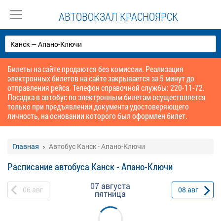
АВТОВОКЗАЛ КРАСНОЯРСК
Билеты на сайте продаются без комиссии. Реализация
электронных билетов на сайте закрывается за 5 минут до
отправления рейса. Телефон справочной службы: 220-11-72.
Посадка в автобус по электронным билетам осуществляется
только при предъявлении документа удостоверяющего
личность, на основании которого был оформлен билет.
Главная
Автобус Канск - Апано-Ключи
Расписание автобуса Канск - Апано-Ключи
07 августа
06
авг
08
авг
пятница