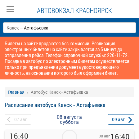
АВТОВОКЗАЛ КРАСНОЯРСК
Билеты на сайте продаются без комиссии. Реализация
электронных билетов на сайте закрывается за 5 минут до
отправления рейса. Телефон справочной службы: 220-11-72.
Посадка в автобус по электронным билетам осуществляется
только при предъявлении документа удостоверяющего
личность, на основании которого был оформлен билет.
Главная
Автобус Канск - Астафьевка
Расписание автобуса Канск - Астафьевка
08 августа
07
авг
09
авг
суббота
16:40
16:40
08 авг