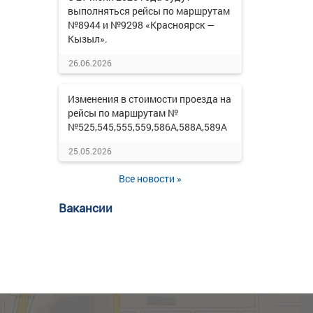
выполняться рейсы по маршрутам
№8944 и №9298 «Красноярск —
Кызыл».
26.06.2026
Изменения в стоимости проезда на
рейсы по маршрутам №
№525,545,555,559,586А,588А,589А
25.05.2026
Все новости »
Вакансии