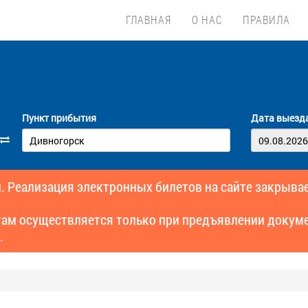
ГЛАВНАЯ
О НАС
ПРАВИЛА
Пункт прибытия
Дата выезд
. Реализация электронных билетов на сайте закрывае
там осуществляется только при предъявлении докуме
.