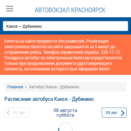
АВТОВОКЗАЛ КРАСНОЯРСК
Билеты на сайте продаются без комиссии. Реализация
электронных билетов на сайте закрывается за 5 минут до
отправления рейса. Телефон справочной службы: 220-11-72.
Посадка в автобус по электронным билетам осуществляется
только при предъявлении документа удостоверяющего
личность, на основании которого был оформлен билет.
Главная
Автобус Канск - Дубинино
Расписание автобуса Канск - Дубинино
08 августа
07
авг
09
авг
суббота