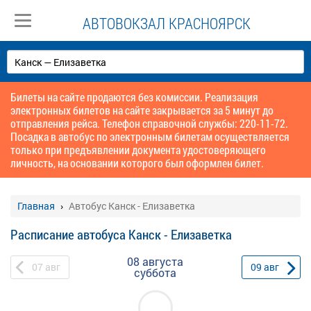
АВТОВОКЗАЛ КРАСНОЯРСК
Билеты на сайте продаются без комиссии. Реализация
электронных билетов на сайте закрывается за 5 минут до
отправления рейса. Телефон справочной службы: 220-11-72.
Посадка в автобус по электронным билетам осуществляется
только при предъявлении документа удостоверяющего
личность, на основании которого был оформлен билет.
Главная
Автобус Канск - Елизаветка
Расписание автобуса Канск - Елизаветка
08 августа
07
авг
09
авг
суббота