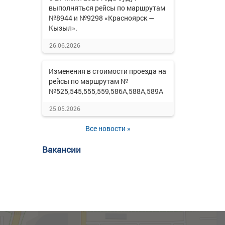
выполняться рейсы по маршрутам
№8944 и №9298 «Красноярск —
Кызыл».
26.06.2026
Изменения в стоимости проезда на
рейсы по маршрутам №
№525,545,555,559,586А,588А,589А
25.05.2026
Все новости »
Вакансии