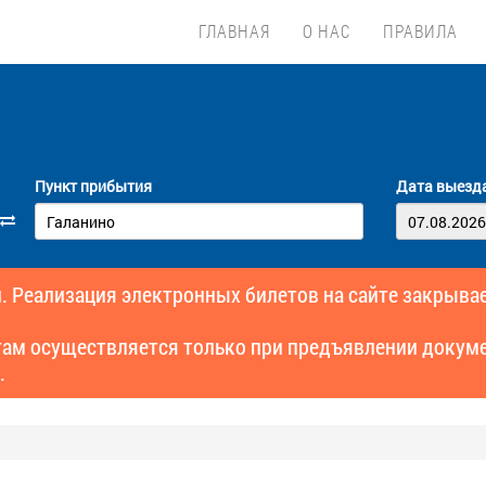
ГЛАВНАЯ
О НАС
ПРАВИЛА
Пункт прибытия
Дата выезд
. Реализация электронных билетов на сайте закрывае
там осуществляется только при предъявлении докуме
.