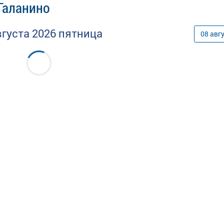
 Галанино
вгуста
2026
пятница
08
авг