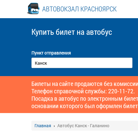
АВТОВОКЗАЛ КРАСНОЯРСК
Купить билет
на автобус
Пункт отправления
Билеты на сайте продаются без комиссии
Телефон справочной службы: 220-11-72.
Посадка в автобус по электронным биле
основании которого был оформлен билет
Главная
Автобус Канск - Галанино