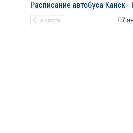
Расписание автобуса Канск -
07 а
06
августа