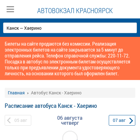
АВТОВОКЗАЛ КРАСНОЯРСК
Билеты на сайте продаются без комиссии. Реализация
электронных билетов на сайте закрывается за 5 минут до
отправления рейса. Телефон справочной службы: 220-11-72.
Посадка в автобус по электронным билетам осуществляется
только при предъявлении документа удостоверяющего
личность, на основании которого был оформлен билет.
Главная
Автобус Канск - Хаерино
Расписание автобуса Канск - Хаерино
06 августа
05
авг
07
авг
четверг