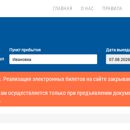
ГЛАВНАЯ
О НАС
ПРАВИЛА
Пункт прибытия
Дата выезд
. Реализация электронных билетов на сайте закрывае
там осуществляется только при предъявлении докуме
.