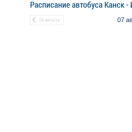
Расписание автобуса Канск -
07 а
06
августа