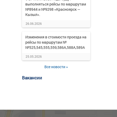
выполняться рейсы по маршрутам
№8944 и №9298 «Красноярск —
Кызыл».
26.06.2026
Изменения в стоимости проезда на
рейсы по маршрутам №
№525,545,555,559,586А,588А,589А
25.05.2026
Все новости »
Вакансии